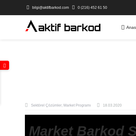
bilgi@aktifbarkod.com
0 (216) 452 61 50
Anas
Sektörel Çözümler
,
Market Programı
18.03.2020
Market Barkod S