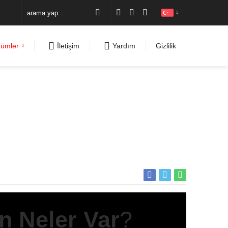
zümler
İletişim
Yardım
Gizlilik
in Neler Var
?