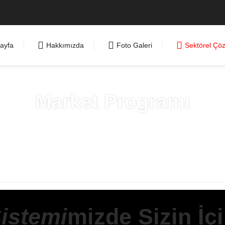
ayfa
Hakkımızda
Foto Galeri
Sektörel Çö
Market Programı
Anasayfa
»
Sektörel Çözümler
istemi
mizde Sizin İç